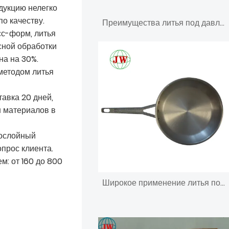
дукцию нелегко
о качеству.
Преимущества литья под давлением в автомобильной промышленности
сс-форм, литья
сной обработки
на на 30%.
методом литья
тавка 20 дней,
 материалов в
послойный
прос клиента.
м: от 160 до 800
Широкое применение литья под давлением алюминия в хлебобулочных изделиях