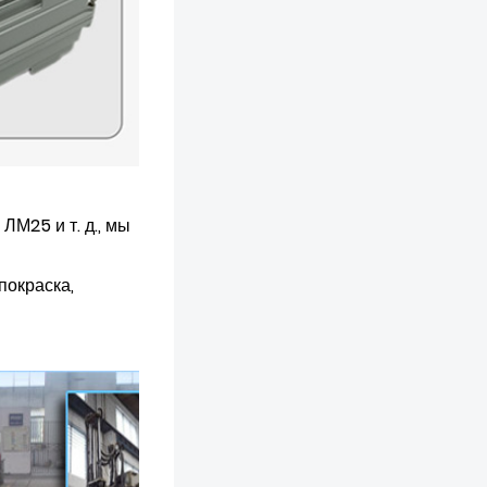
ЛМ25 и т. д., мы
покраска,