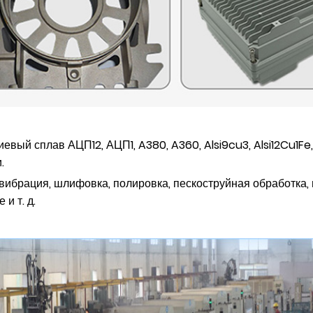
евый сплав АЦП12, АЦП1, A380, A360, Alsi9cu3, Alsi12Cu1Fe, 
.
 вибрация, шлифовка, полировка, пескоструйная обработка, 
и т. д.