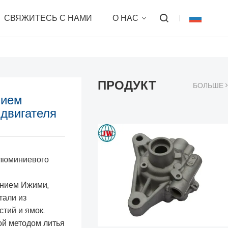
СВЯЖИТЕСЬ С НАМИ
О НАС
ПРОДУКТ
БОЛЬШЕ >
нием
двигателя
алюминиевого
ением Ижими,
тали из
тий и ямок.
ой методом литья