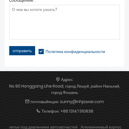
сообщение :
*
отправить
Политика конфиденциальности
Адрес:
No.90 Honggang Lihe Road, город Лишуй, район Наньхай,
город Фошань
почтовыйящик:
sunny@nhjiawei.com
Телефон:
+86 13147310838
литье под давлением автозапчастей
Алюминиевый корпус