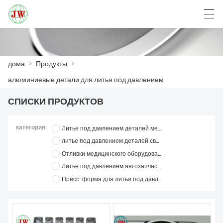
العربية
Български
Deutsch
English
дома
>
Продукты
>
алюминиевые детали для литья под давлением
ДОМА
СПИСКИ ПРОДУКТОВ
ПРОДУКТЫ
категория:
Литье под давлением деталей мебели
НОВОСТИ
литье под давлением деталей связи
Отливки медицинского оборудования
СЛУЧАЙ
Литье под давлением автозапчастей
Пресс-форма для литья под давлением
ЗАВОД
СВЯЖИТЕСЬ С НАМИ