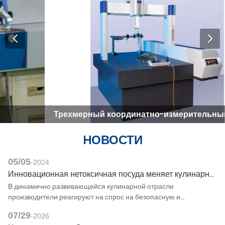
Трехмерный координатно-измерительный прибор
HОВОСТИ
05/05
-2024
Инновационная нетоксичная посуда меняет кулинарный опыт
В динамично развивающейся кулинарной отрасли
производители реагируют на спрос на безопасную и
эффективную посуду. Литая под давлением алюминиевая
07/29
-2026
посуда с антипригарным покрытием, а также аксессуары для