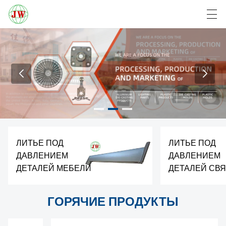
العربية
Български
Deutsch
English
ДОМА
ПРОДУКТЫ
НОВОСТИ
ЛИТЬЕ ПОД
ЛИТЬЕ ПОД
ДАВЛЕНИЕМ
ДАВЛЕНИЕМ
СЛУЧАЙ
ДЕТАЛЕЙ МЕБЕЛИ
ДЕТАЛЕЙ СВ
ЗАВОД
ГОРЯЧИЕ ПРОДУКТЫ
СВЯЖИТЕСЬ С НАМИ