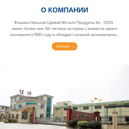
О КОМПАНИИ
Фошань Наньхай Цзявэй Металл Продукты Ко ., ООО .
имеет более чем 30-летнюю историю с момента своего
основания в 1992 году и обладает сильной экономической
мощью. С быстрым развитием бизнеса масштабы
производства также расширялись. Во второй половине
Больше
2001 года началось строительство нового завода, который
был завершен и введен в эксплуатацию в 2003 году.
Сейчас компания занимает площадь 21800 квадратных
метров, в том числе 9500 квадратных метров
производственных зданий, 780 квадратных метров
офисных зданий. и 2780 квадратных метров общежитий.
Есть 165 сотрудников, в том числе 46 инженеров и
техников.