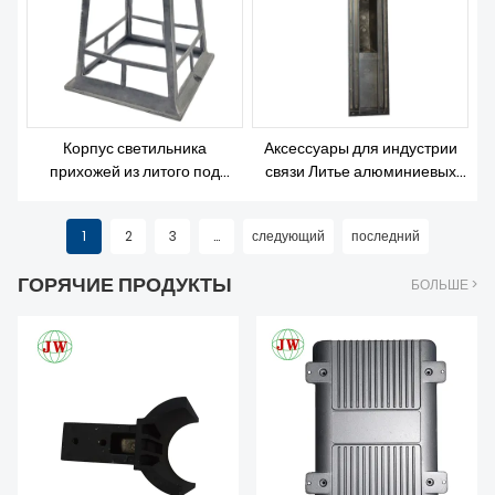
Корпус светильника
Аксессуары для индустрии
прихожей из литого под
связи Литье алюминиевых
давлением алюминия
коробок
1
2
3
...
следующий
последний
ГОРЯЧИЕ ПРОДУКТЫ
БОЛЬШЕ >