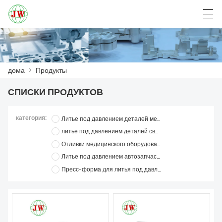
العربية
Български
Deutsch
English
дома
>
Продукты
СПИСКИ ПРОДУКТОВ
ДОМА
ПРОДУКТЫ
категория:
Литье под давлением деталей мебели
литье под давлением деталей связи
НОВОСТИ
Отливки медицинского оборудования
Литье под давлением автозапчастей
СЛУЧАЙ
Пресс-форма для литья под давлением
ЗАВОД
СВЯЖИТЕСЬ С НАМИ