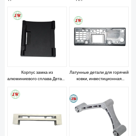
промышленности
хлебобулочных изделиях
Корпус замка из
Латунные детали для горячей
алюминиевого сплава Детали
ковки, инвестиционная
для гравитационного литья
обработка с ЧПУ, литье под
под давлением
давлением