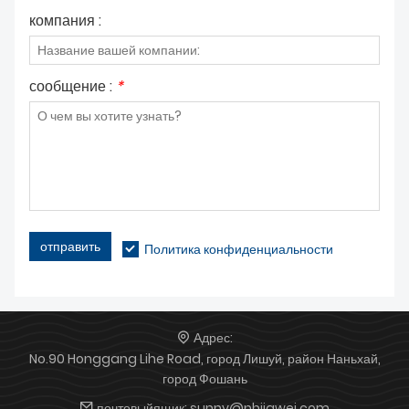
компания :
сообщение :
*
отправить
Политика конфиденциальности
Адрес:
No.90 Honggang Lihe Road, город Лишуй, район Наньхай,
город Фошань
почтовыйящик:
sunny@nhjiawei.com