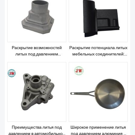
О НАС
Раскрытие возможностей
Раскрытие потенциала литых
литых под давлением
мебельных соединителей:
компонентов в архитектурных
революция в подходе к
соединениях:
строительству и
переосмысление структурной
проектированию
целостности и инноваций в
дизайне
Преимущества литья под
Широкое применение литья
давлением в автомобильной
под давлением алюминия в