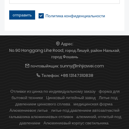
отправить
Политика конфиденциальности
Адрес:
No.90 Honggang Lihe Road, город Лишуй, район Наньхай,
город Фошань
почтовыйящик:
sunny@nhjiawei.com
Телефон:
+86 13147310838
Отливки из цинка по индивидуальному заказу
форма для
бытовой техники
Цинковый литейный завод
Литье под
давлением цинкового сплава
медицинская форма
Алюминиевое литье
литье под давлением автозапчастей
гальваника алюминиевых отливок
алюминий, отлитый под
давлением
Алюминиевый корпус светильника